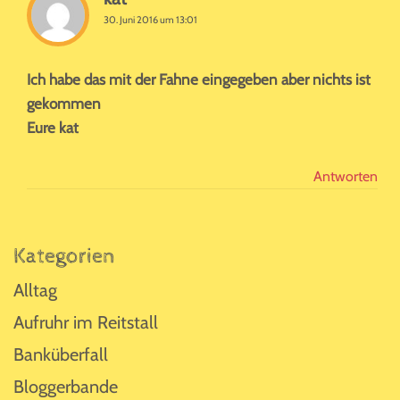
30. Juni 2016 um 13:01
Ich habe das mit der Fahne eingegeben aber nichts ist
gekommen
Eure kat
Antworten
Seitenspalte
Kategorien
Alltag
Aufruhr im Reitstall
Banküberfall
Bloggerbande