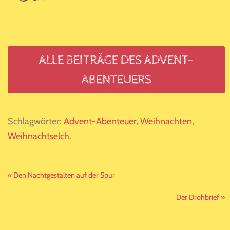
ALLE BEITRÄGE DES ADVENT-
ABENTEUERS
Schlagwörter:
Advent-Abenteuer
,
Weihnachten
,
Weihnachtselch
.
Vorheriger
« Den Nachtgestalten auf der Spur
Beitrag:
Nächster
Der Drohbrief »
Beitrag: