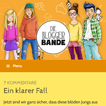
Zur
Zum
Zur
Zur
Hauptnavigation
Inhalt
Seitenspalte
Fußzeile
springen
springen
springen
springen
Menu
7 KOMMENTARE
Ein klarer Fall
Jetzt sind wir ganz sicher, dass diese blöden Jungs aus