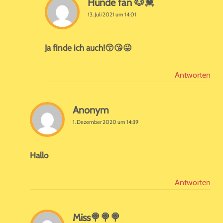
Hunde fan 🐶💓
13. Juli 2021 um 14:01
Ja finde ich auch!😚😘😜
Antworten
Anonym
1. Dezember 2020 um 14:39
Hallo
Antworten
Miss🍭🍭🍭