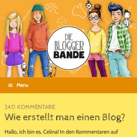
Zur
Zum
Zur
Zur
Hauptnavigation
Inhalt
Seitenspalte
Fußzeile
springen
springen
springen
springen
Menu
240 KOMMENTARE
Wie erstellt man einen Blog?
Hallo, ich bin es, Celina! In den Kommentaren auf