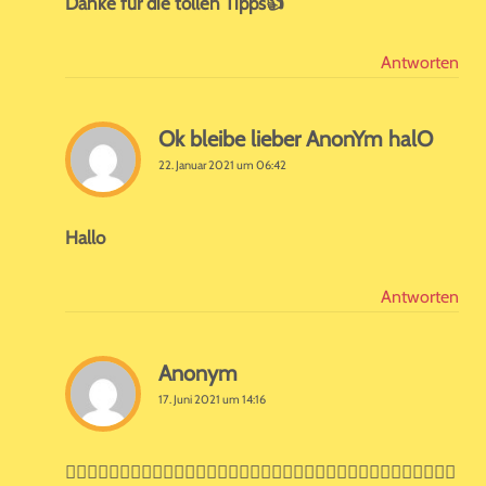
Danke für die tollen Tipps👍
Antworten
Ok bleibe lieber AnonYm halO
22. Januar 2021 um 06:42
Hallo
Antworten
Anonym
17. Juni 2021 um 14:16
👍🏻👍🏻👍🏻👍🏻👍🏻👍🏻👍🏻👍🏻👍🏻👍🏻👍🏻👍🏻👍🏻👍🏻👍🏻👍🏻👍🏻👍🏻