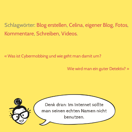
Schlagwörter:
Blog erstellen
,
Celina
,
eigener Blog
,
Fotos
,
Kommentare
,
Schreiben
,
Videos
.
Vorheriger
« Was ist Cybermobbing und wie geht man damit um?
Beitrag:
Nächster
Wie wird man ein guter Detektiv? »
Beitrag:
Leser-
Interaktionen