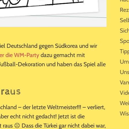
Rez
Sel
Sic
Spo
iel Deutschland gegen Südkorea und wir
Tip
er die WM-Party
dazu gemacht mit
Umf
ußball-Dekoration und haben das Spiel alle
Uns
Vam
 raus
Vid
Wei
hland – der letzte Weltmeister!!! – verliert,
Wis
ber echt nicht gedacht! Jetzt ist die
raus ☹ Dass die Türkei gar nicht dabei war,