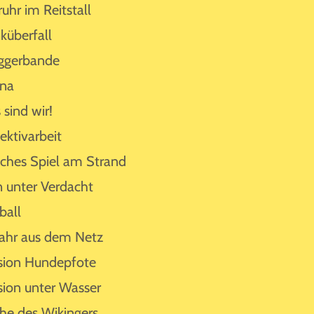
ruhr im Reitstall
küberfall
ggerbande
ina
 sind wir!
ektivarbeit
sches Spiel am Strand
n unter Verdacht
ball
ahr aus dem Netz
sion Hundepfote
sion unter Wasser
he des Wikingers