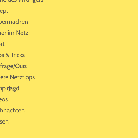
ept
bermachen
her im Netz
rt
ps & Tricks
rage/Quiz
ere Netztipps
pirjagd
eos
hnachten
sen