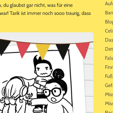
Auf
h, du glaubst gar nicht, was für eine
Ban
r! Tarik ist immer noch sooo traurig, dass
Blo
Cel
Das
Det
Fal
Fin
Fuß
Gef
Mis
Mis
Rac