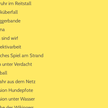
ruhr im Reitstall
küberfall
ggerbande
ina
 sind wir!
ektivarbeit
sches Spiel am Strand
n unter Verdacht
ball
ahr aus dem Netz
sion Hundepfote
sion unter Wasser
he des Wikingers