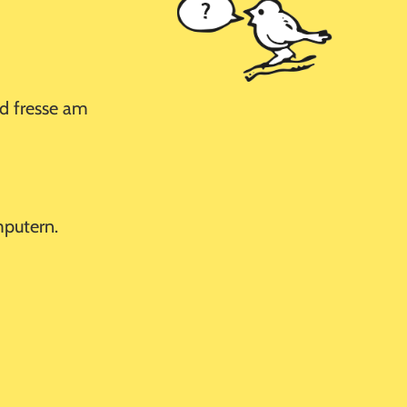
nd fresse am
mputern.