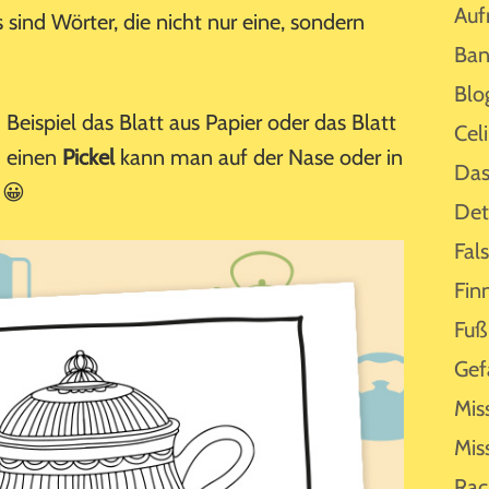
Auf
sind Wörter, die nicht nur eine, sondern
Ban
Blo
eispiel das Blatt aus Papier oder das Blatt
Cel
 einen
Pickel
kann man auf der Nase oder in
Das
 😀
Det
Fal
Fin
Fuß
Gef
Mis
Mis
Rac