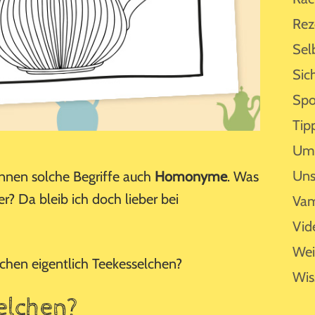
Rez
Sel
Sic
Spo
Tip
Umf
Uns
nnen solche Begriffe auch
Homonyme
. Was
er? Da bleib ich doch lieber bei
Vam
Vid
Wei
chen eigentlich Teekesselchen?
Wis
elchen?