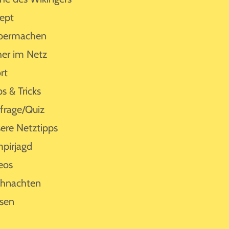
ept
bermachen
her im Netz
rt
ps & Tricks
rage/Quiz
ere Netztipps
pirjagd
eos
hnachten
sen