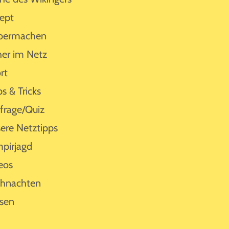
ept
bermachen
her im Netz
rt
ps & Tricks
rage/Quiz
ere Netztipps
pirjagd
eos
hnachten
sen