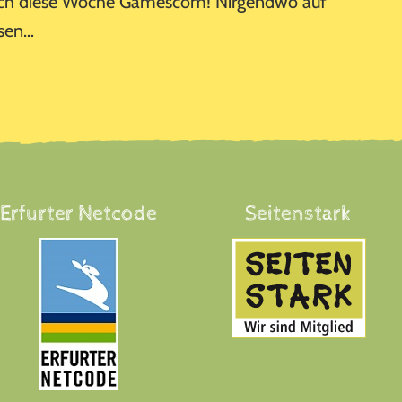
lich diese Woche Gamescom! Nirgendwo auf
esen…
Erfurter Netcode
Seitenstark