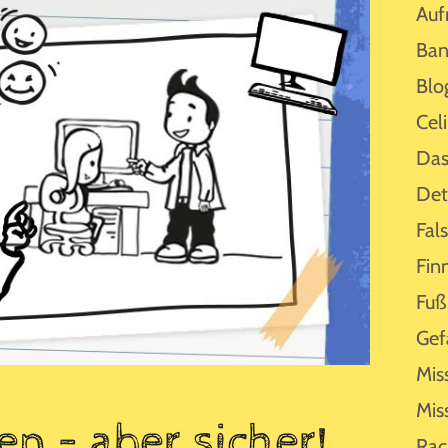
Auf
Ban
Blo
Cel
Das
Det
Fal
Fin
Fuß
Gef
Mis
Mis
n – aber sicher!
Rac