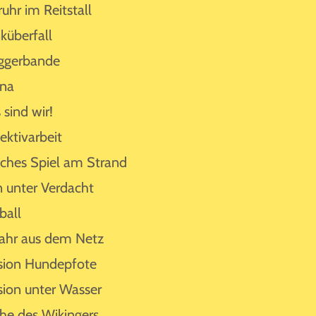
ruhr im Reitstall
küberfall
ggerbande
ina
 sind wir!
ektivarbeit
sches Spiel am Strand
n unter Verdacht
ball
ahr aus dem Netz
sion Hundepfote
sion unter Wasser
he des Wikingers