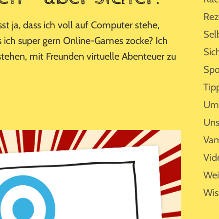
Rez
isst ja, dass ich voll auf Computer stehe,
Sel
ss ich super gern Online-Games zocke? Ich
Sic
tehen, mit Freunden virtuelle Abenteuer zu
Spo
Tip
Umf
Uns
Vam
Vid
Wei
Wis