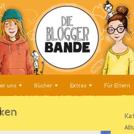
er uns
Bücher
Extras
Für Eltern
cken
Se
Ka
All