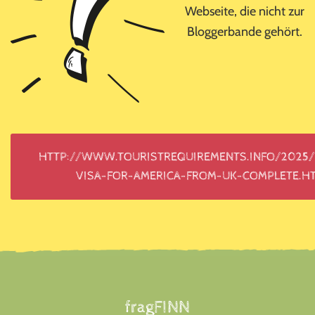
Webseite, die nicht zur
Bloggerbande gehört.
HTTP://WWW.TOURISTREQUIREMENTS.INFO/2025/
VISA-FOR-AMERICA-FROM-UK-COMPLETE.H
Footer
fragFINN