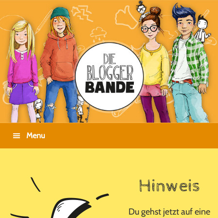
Zur
Zum
Zur
Hauptnavigation
Inhalt
Fußzeile
springen
springen
springen
Menu
Hinweis
Du gehst jetzt auf eine