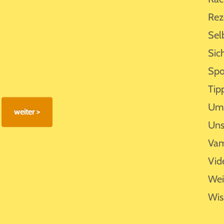
Rez
Sel
Sic
Spo
Tip
Umf
Uns
Vam
Vid
Wei
Wis