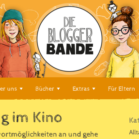
er uns
Bücher
Extras
Für Eltern
ug im Kino
Se
Ka
All
twortmöglichkeiten an und gehe