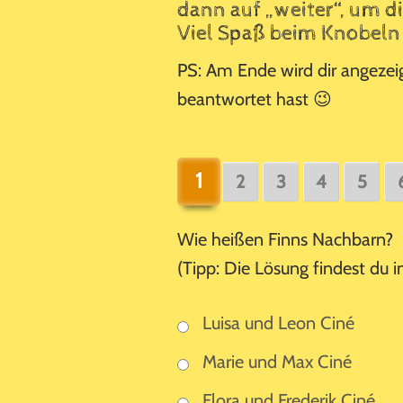
dann auf „weiter“, um d
Viel Spaß beim Knobeln
PS: Am Ende wird dir angezeig
beantwortet hast 😉
1
2
3
4
5
Wie heißen Finns Nachbarn?
(Tipp: Die Lösung findest du in
Luisa und Leon Ciné
Marie und Max Ciné
Flora und Frederik Ciné