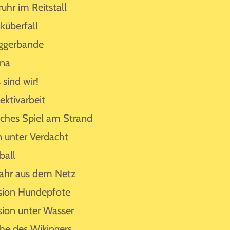
ruhr im Reitstall
küberfall
ggerbande
ina
 sind wir!
ektivarbeit
sches Spiel am Strand
n unter Verdacht
ball
ahr aus dem Netz
sion Hundepfote
sion unter Wasser
he des Wikingers