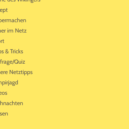
ept
bermachen
her im Netz
rt
ps & Tricks
rage/Quiz
ere Netztipps
pirjagd
eos
hnachten
sen