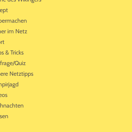
ept
bermachen
her im Netz
rt
ps & Tricks
rage/Quiz
ere Netztipps
pirjagd
eos
hnachten
sen