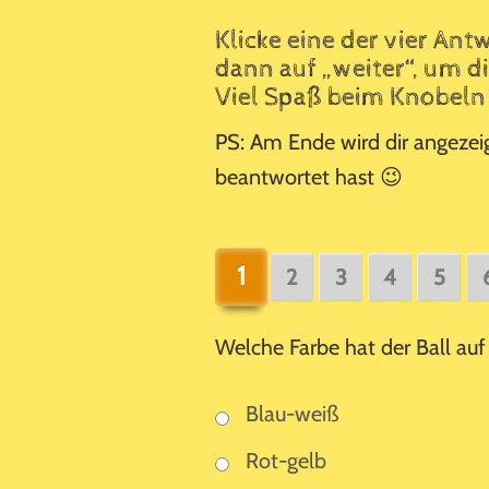
Klicke eine der vier An
dann auf „weiter“, um d
Viel Spaß beim Knobeln
PS: Am Ende wird dir angezeig
beantwortet hast 😉
1
2
3
4
5
Welche Farbe hat der Ball au
Blau-weiß
Rot-gelb