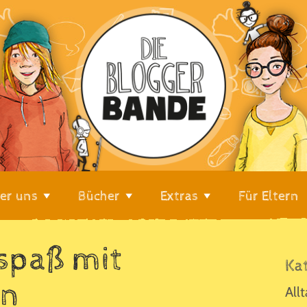
er uns
Bücher
Extras
Für Eltern
spaß mit
Se
Ka
en
All