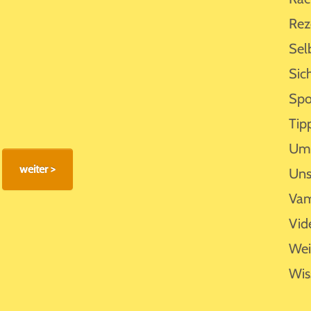
Rez
Sel
Sic
Spo
Tip
Umf
Uns
Vam
Vid
Wei
Wis