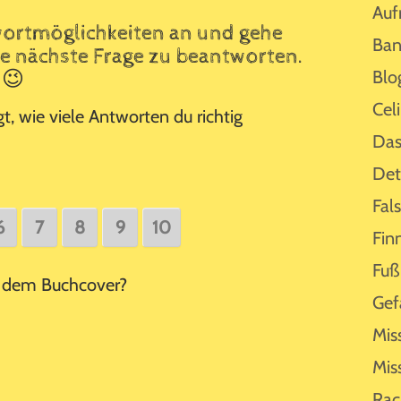
Auf
twortmöglichkeiten an und gehe
Ban
ie nächste Frage zu beantworten.
Blo
 😉
Cel
t, wie viele Antworten du richtig
Das
Det
Fal
6
7
8
9
10
Fin
Fuß
f dem Buchcover?
Gef
Mis
Mis
Rac