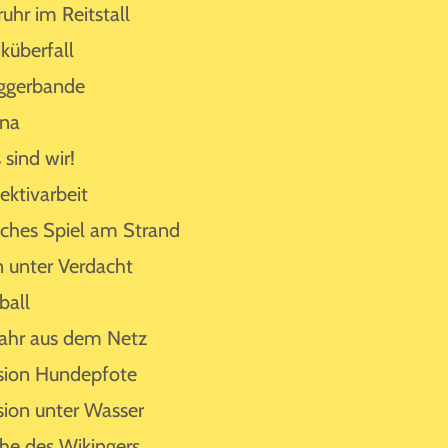
ruhr im Reitstall
küberfall
ggerbande
ina
 sind wir!
ektivarbeit
sches Spiel am Strand
n unter Verdacht
ball
ahr aus dem Netz
sion Hundepfote
sion unter Wasser
he des Wikingers